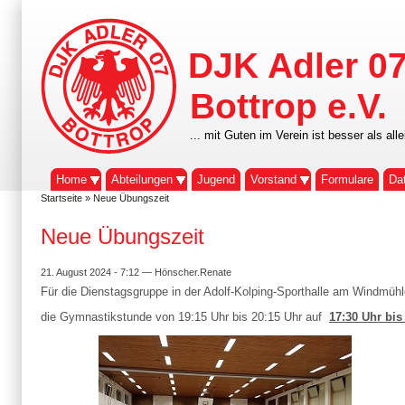
DJK Adler 0
Bottrop e.V.
... mit Guten im Verein ist besser als alle
Home
Abteilungen
Jugend
Vorstand
Formulare
Da
Startseite
» Neue Übungszeit
Neue Übungszeit
21. August 2024 - 7:12 — Hönscher.Renate
Für die Dienstagsgruppe in der Adolf-Kolping-Sporthalle am Windmü
die Gymnastikstunde von 19:15 Uhr bis 20:15 Uhr auf
17:30 Uhr bis