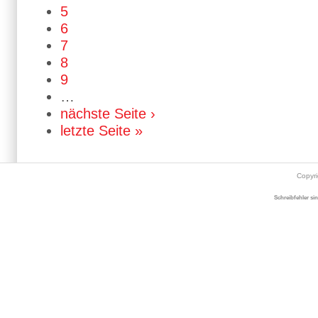
5
6
7
8
9
…
nächste Seite ›
letzte Seite »
Copyr
Schreibfehler si