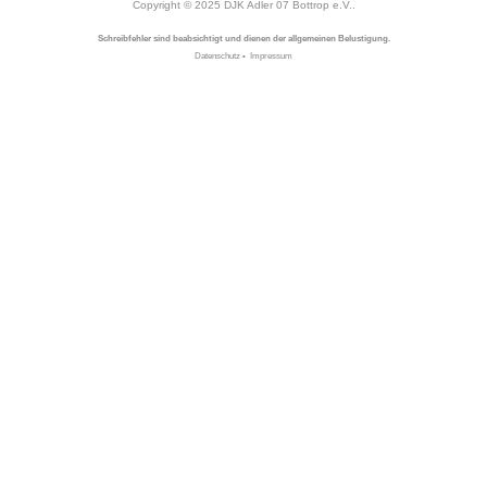
Copyright © 2025
DJK Adler 07 Bottrop e.V.
.
Schreibfehler sind beabsichtigt und dienen der allgemeinen Belustigung.
Datenschutz
•
Impressum