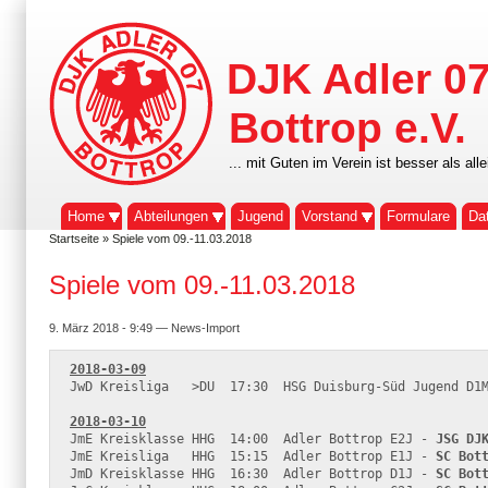
DJK Adler 0
Bottrop e.V.
... mit Guten im Verein ist besser als alle
Home
Abteilungen
Jugend
Vorstand
Formulare
Da
Startseite
» Spiele vom 09.-11.03.2018
Spiele vom 09.-11.03.2018
9. März 2018 - 9:49 — News-Import
2018-03-09
JwD Kreisliga   >DU  17:30  HSG Duisburg-Süd Jugend D1M
2018-03-10
JmE Kreisklasse HHG  14:00  Adler Bottrop E2J - 
JSG DJ
JmE Kreisliga   HHG  15:15  Adler Bottrop E1J - 
SC Bot
JmD Kreisklasse HHG  16:30  Adler Bottrop D1J - 
SC Bot