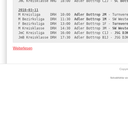
JmC Kreisklasse HHG  18:00  Adler Bottrop C2J - 
SC Bot
2018-03-11
M Kreisliga     DRH  10:00  
Adler Bottrop 2M
 - Turnvere
M Bezirksliga   DRH  11:30  
Adler Bottrop 1M
 - SW Weste
F Bezirksliga   DRH  13:00  Adler Bottrop 1F - 
Turnver
M Kreisklasse   DRH  14:30  Adler Bottrop 3M - 
SW West
JmC Kreisliga   DRH  16:00  Adler Bottrop C1J - 
JSG DJ
Weiterlesen
Copyr
Schreibfehler si