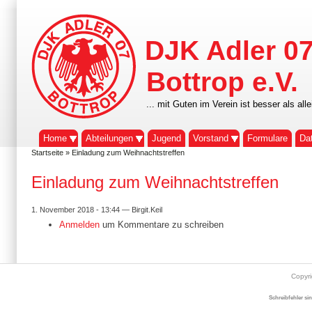
DJK Adler 0
Bottrop e.V.
... mit Guten im Verein ist besser als alle
Home
Abteilungen
Jugend
Vorstand
Formulare
Da
Startseite
» Einladung zum Weihnachtstreffen
Einladung zum Weihnachtstreffen
1. November 2018 - 13:44 — Birgit.Keil
Anmelden
um Kommentare zu schreiben
Copyr
Schreibfehler si