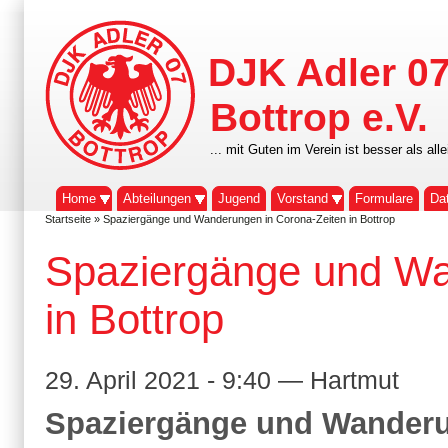
DJK Adler 0
Bottrop e.V.
... mit Guten im Verein ist besser als alle
Home
Abteilungen
Jugend
Vorstand
Formulare
Da
Startseite
» Spaziergänge und Wanderungen in Corona-Zeiten in Bottrop
Spaziergänge und Wa
in Bottrop
29. April 2021 - 9:40 — Hartmut
Spaziergänge und Wanderun