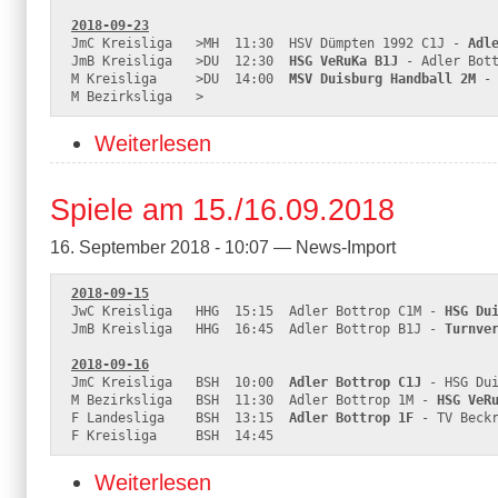
2018-09-23
JmC Kreisliga   >MH  11:30  HSV Dümpten 1992 C1J - 
Adl
JmB Kreisliga   >DU  12:30  
HSG VeRuKa B1J
 - Adler Bott
M Kreisliga     >DU  14:00  
MSV Duisburg Handball 2M
 -
M Bezirksliga   >
Weiterlesen
Spiele am 15./16.09.2018
16. September 2018 - 10:07 — News-Import
2018-09-15
JwC Kreisliga   HHG  15:15  Adler Bottrop C1M - 
HSG Du
JmB Kreisliga   HHG  16:45  Adler Bottrop B1J - 
Turnve
2018-09-16
JmC Kreisliga   BSH  10:00  
Adler Bottrop C1J
 - HSG Dui
M Bezirksliga   BSH  11:30  Adler Bottrop 1M - 
HSG VeR
F Landesliga    BSH  13:15  
Adler Bottrop 1F
 - TV Beckr
F Kreisliga     BSH  14:45  
Weiterlesen