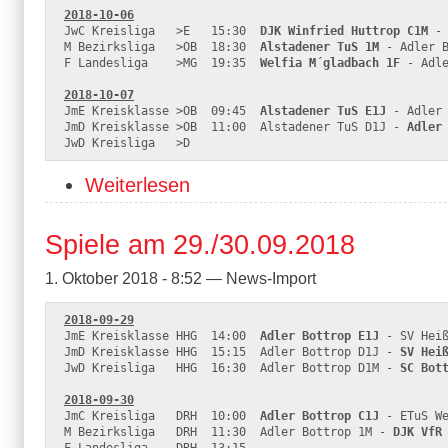
2018-10-06
JwC Kreisliga   >E   15:30  
DJK Winfried Huttrop C1M
 -
M Bezirksliga   >OB  18:30  
Alstadener TuS 1M
 - Adler B
F Landesliga    >MG  19:35  
Welfia M´gladbach 1F
 - Adle
2018-10-07
JmE Kreisklasse >OB  09:45  
Alstadener TuS E1J
 - Adler 
JmD Kreisklasse >OB  11:00  Alstadener TuS D1J - 
Adler
JwD Kreisliga   >D
Weiterlesen
Spiele am 29./30.09.2018
1. Oktober 2018 - 8:52 — News-Import
2018-09-29
JmE Kreisklasse HHG  14:00  
Adler Bottrop E1J
 - SV Heiß
JmD Kreisklasse HHG  15:15  Adler Bottrop D1J - 
SV Hei
JwD Kreisliga   HHG  16:30  Adler Bottrop D1M - 
SC Bot
2018-09-30
JmC Kreisliga   DRH  10:00  
Adler Bottrop C1J
 - ETuS We
M Bezirksliga   DRH  11:30  Adler Bottrop 1M - 
DJK VfR
F Landesliga    DRH  13:15  