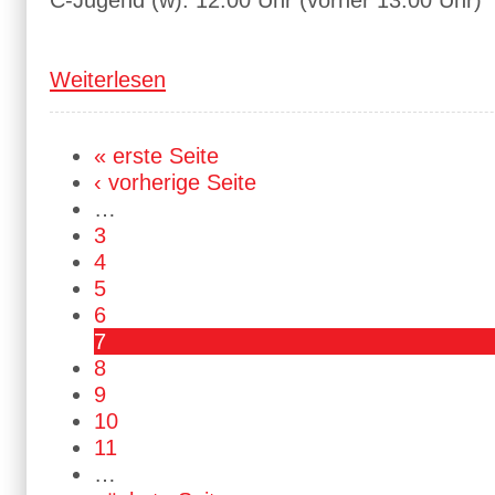
C-Jugend (w): 12:00 Uhr (vorher 13:00 Uhr)
Weiterlesen
« erste Seite
‹ vorherige Seite
…
3
4
5
6
7
8
9
10
11
…