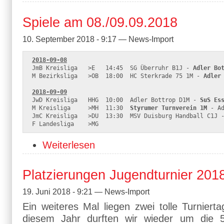
Spiele am 08./09.09.2018
10. September 2018 - 9:17 — News-Import
2018-09-08
JmB Kreisliga   >E   14:45  SG Überruhr B1J - 
Adler Bo
M Bezirksliga   >OB  18:00  HC Sterkrade 75 1M - 
Adler
2018-09-09
JwD Kreisliga   HHG  10:00  Adler Bottrop D1M - 
SuS Es
M Kreisliga     >MH  11:30  
Styrumer Turnverein 1M
 - Ad
JmC Kreisliga   >DU  13:30  MSV Duisburg Handball C1J 
F Landesliga    >MG
Weiterlesen
Platzierungen Jugendturnier 201
19. Juni 2018 - 9:21 — News-Import
Ein weiteres Mal liegen zwei tolle Turniert
diesem Jahr durften wir wieder um die 5